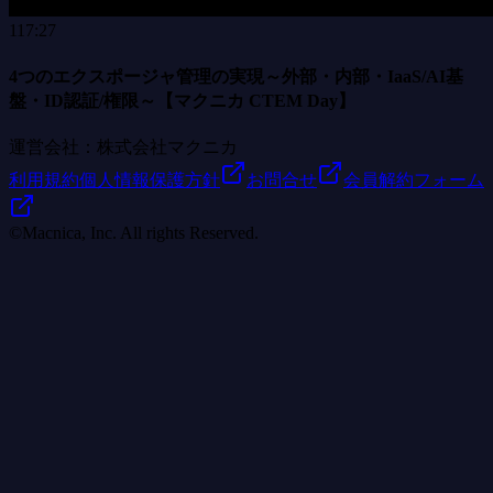
117:27
4つのエクスポージャ管理の実現～外部・内部・IaaS/AI基
盤・ID認証/権限～【マクニカ CTEM Day】
運営会社：
株式会社マクニカ
利用規約
個人情報保護方針
お問合せ
会員解約フォーム
©Macnica, Inc. All rights Reserved.